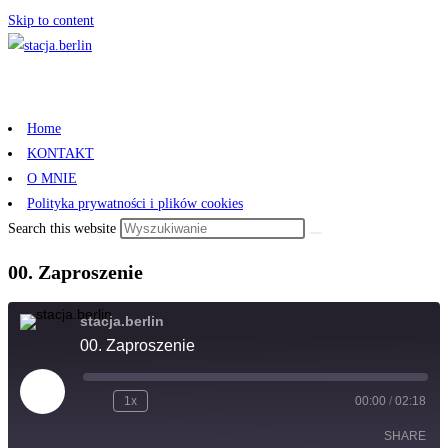
Skip to content
Home
KONTAKT
O MNIE
Polityka prywatności i plików cookies
Search this website
00. Zaproszenie
stacja.berlin
00. Zaproszenie
Play
1x
00:00
/
02:18
Episode
SHARE