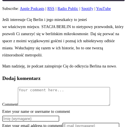
Subscribe:
Apple Podcasts
|
RSS
|
Radio Public
|
Spotify
|
YouTube
SHARE
Jeśli interesuje Cię Berlin i jego mieszkańcy to jesteś
LINK
we właściwym miejscu. STACJA BERLIN to nietypowy przewodnik, który
pozwoli Ci zanurzyć się w berlińskim mikrokosmosie. Daj się porwać na
EMBED
spacer z moimi wyjątkowymi gośćmi i poznaj ich subiektywny odbiór
miasta. Wsłuchajmy się razem w ich historie, bo to one tworzą
różnorodność metropolii.
Mam nadzieję, że podcast zainspiruje Cię do odkrycia Berlina na nowo.
Dodaj komentarz
Comment
Enter your name or username to comment
Enter your email address to comment