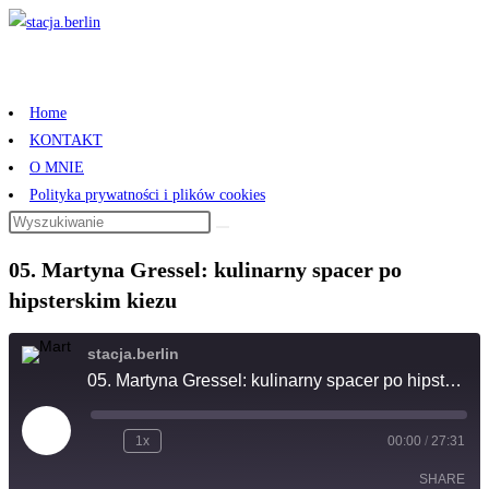
Skip
to
content
Home
KONTAKT
O MNIE
Polityka prywatności i plików cookies
Search
this
05. Martyna Gressel: kulinarny spacer po
website
hipsterskim kiezu
stacja.berlin
05. Martyna Gressel: kulinarny spacer po hipsterskim kiezu
Play
1x
00:00
/
27:31
Episode
SHARE