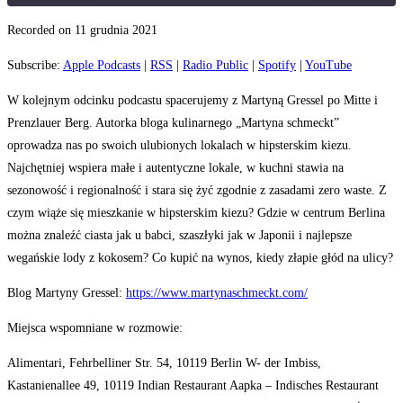
Recorded on 11 grudnia 2021
SHARE
Subscribe:
Apple Podcasts
|
RSS
|
Radio Public
|
Spotify
|
YouTube
LINK
W kolejnym odcinku podcastu spacerujemy z Martyną Gressel po Mitte i
EMBED
Prenzlauer Berg. Autorka bloga kulinarnego „Martyna schmeckt”
oprowadza nas po swoich ulubionych lokalach w hipsterskim kiezu.
Najchętniej wspiera małe i autentyczne lokale, w kuchni stawia na
sezonowość i regionalność i stara się żyć zgodnie z zasadami zero waste. Z
czym wiąże się mieszkanie w hipsterskim kiezu? Gdzie w centrum Berlina
można znaleźć ciasta jak u babci, szaszłyki jak w Japonii i najlepsze
wegańskie lody z kokosem? Co kupić na wynos, kiedy złapie głód na ulicy?
Blog Martyny Gressel:
https://www.martynaschmeckt.com/
Miejsca wspomniane w rozmowie:
Alimentari, Fehrbelliner Str. 54, 10119 Berlin W- der Imbiss,
Kastanienallee 49, 10119 Indian Restaurant Aapka – Indisches Restaurant